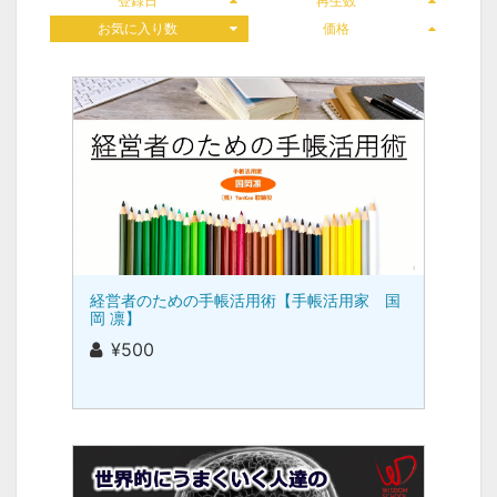
登録日
再生数
お気に入り数
価格
経営者のための手帳活用術【手帳活用家 国
岡 凛】
¥500