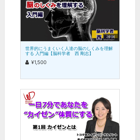
26:04
世界的にうまくいく人達の脳のしくみを理解
する 入門編【脳科学者 西 剛志】
¥1,500