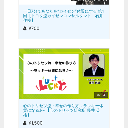
一日7分であなたを“カイゼン”体質にする 第1
回【トヨタ流カイゼンコンサルタント 石井
住枝】
¥700
32:24
心のトリセツ流・幸せの作り方～ラッキー体
質になる♪～【心のトリセツ研究所 藤井 英
雄】
¥1,500