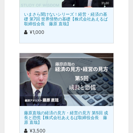
31:30
いまさら聞けないシリーズ！経営・経済の基
礎 第7回 世界情勢の基礎【株式会社あえるば
取締役会長 藤原 直哉】
¥1,000
藤原直哉の経済の見方・経営の見方 第5回 成
長と恐慌【株式会社あえるば取締役会長 藤
原 直哉】
¥3,500