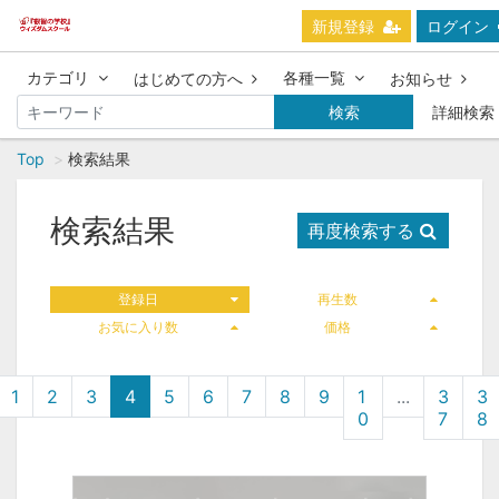
新規登録
ログイン
カテゴリ
各種一覧
はじめての方へ
お知らせ
検索
詳細検索
Top
検索結果
検索結果
再度検索する
登録日
再生数
お気に入り数
価格
1
2
3
4
5
6
7
8
9
1
...
3
3
0
7
8