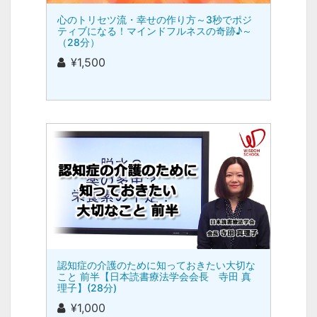
心のトリセツ流・幸せの作り方～3秒でポジ
ティブになる！マインドフルネスの奇跡♪～
（28分）
¥1,500
認知症の介護のために知っておきたい大切な
こと 前半【日本読書療法学会会長 寺田 真
理子】(28分)
¥1,000