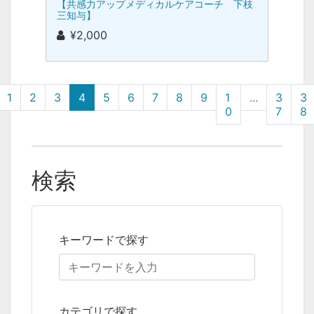
【共感力アップメディカルケアコーチ 下枝
三知与】
¥2,000
1
2
3
4
5
6
7
8
9
1
...
3
3
0
7
8
検索
キーワードで探す
カテゴリで探す