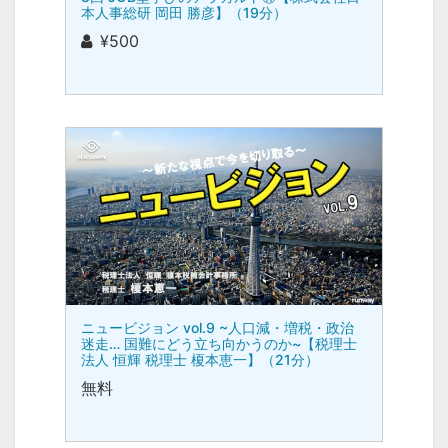
本人事総研 岡田 勝彦】（19分）
¥500
ニュービジョン vol.9 ~人口減・増税・政治
迷走… 国難にどう立ち向かうのか~【税理士
法人 恒輝 税理士 榎本恵一】（21分）
無料