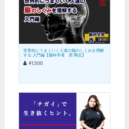
26:04
世界的にうまくいく人達の脳のしくみを理解
する 入門編【脳科学者 西 剛志】
¥1,500