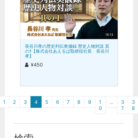
16:13
長谷川孝の歴史列伝奥儀録 歴史人物対談 其
の1【株式会社あえるば取締役社長 長谷川
孝】
¥450
1
2
3
4
5
6
7
8
9
1
...
3
3
0
7
8