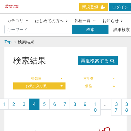
新規登録
ログイン
カテゴリ
各種一覧
はじめての方へ
お知らせ
検索
詳細検索
Top
検索結果
検索結果
再度検索する
登録日
再生数
お気に入り数
価格
1
2
3
4
5
6
7
8
9
1
...
3
3
0
7
8