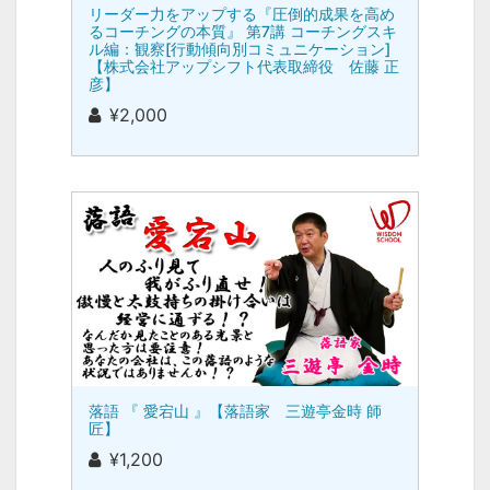
リーダー力をアップする『圧倒的成果を高め
るコーチングの本質』 第7講 コーチングスキ
ル編：観察[行動傾向別コミュニケーション]
【株式会社アップシフト代表取締役 佐藤 正
彦】
¥2,000
落語 『 愛宕山 』【落語家 三遊亭金時 師
匠】
¥1,200