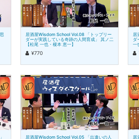
望思
居酒屋Wisdom School Vol.08 「トップリー
居酒
ダーが実践している奇跡の人間育成」 其ノ二
ダ
【松尾 一也・榎本 恵一】
一
¥770
話」
居酒屋Wisdom School Vol.05 「出逢いの人
居酒