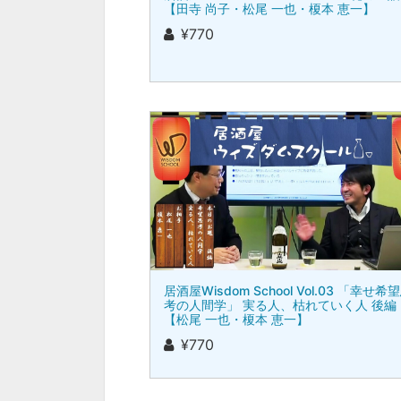
【田寺 尚子・松尾 一也・榎本 恵一】
¥770
居酒屋Wisdom School Vol.03 「幸せ希
考の人間学」 実る人、枯れていく人 後編
【松尾 一也・榎本 恵一】
¥770