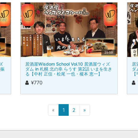
25:59
ィズ
居酒屋Wisdom School Vol.10 居酒屋ウィズ
居酒
の振
ダム in 札幌 北の幸 らうす 第2話 いまを生き
ダ
る【中村 正信・松尾 一也・榎本 恵一】
【
¥770
«
1
2
»