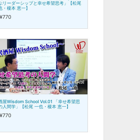
ぶリーダーシップと幸せ希望思考」【松尾
也・榎本 恵一】
¥770
屋Wisdom School Vol.01 「幸せ希望思
の人間学」【松尾 一也・榎本 恵一】
¥770