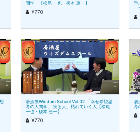
間学」【松尾 一也・榎本 恵一】
学
一
¥770
望思
居酒屋Wisdom School Vol.02 「幸せ希望思
居酒
考の人間学」 実る人、枯れていく人【松尾
考
一也・榎本 恵一】
¥770