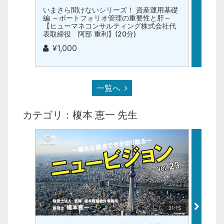
いまさら聞けないシリーズ！ 資産運用基礎
クロス
編 ～ポートフォリオ管理の重要性と肝～
ン・日
【ヒューマネコンサルティング株式会社代
恵一】(
表取締役 阿部 重利】(20分)
無
¥1,000
一覧へ
カテゴリ：榎本 恵一 先生
21:15