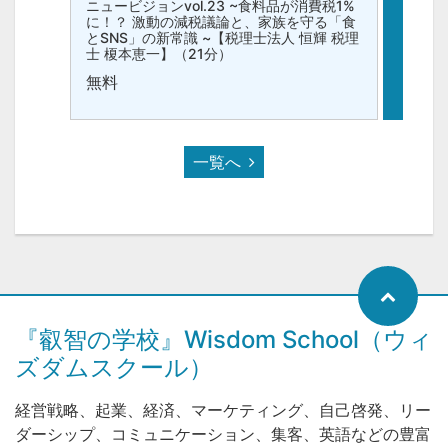
ニュービジョンvol.23 ~食料品が消費税1%
ニュービ
に！？ 激動の減税議論と、家族を守る「食
店が資
とSNS」の新常識 ~【税理士法人 恒輝 税理
消費税
士 榎本恵一】（21分）
恒輝 
無料
無料
一覧へ
『叡智の学校』Wisdom School（ウィ
ズダムスクール）
経営戦略、起業、経済、マーケティング、自己啓発、リー
ダーシップ、コミュニケーション、集客、英語などの豊富