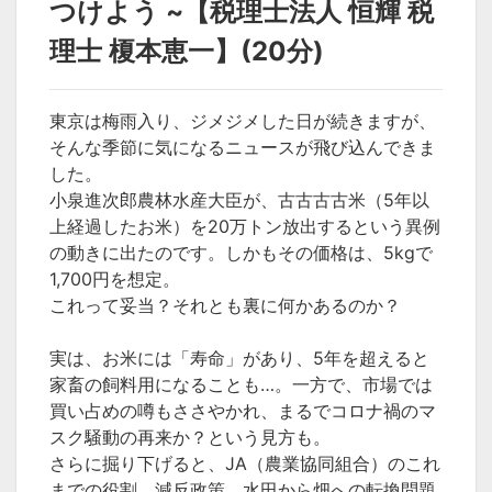
つけよう ~【税理士法人 恒輝 税
理士 榎本恵一】(20分)
東京は梅雨入り、ジメジメした日が続きますが、
そんな季節に気になるニュースが飛び込んできま
した。
小泉進次郎農林水産大臣が、古古古古米（5年以
上経過したお米）を20万トン放出するという異例
の動きに出たのです。しかもその価格は、5kgで
1,700円を想定。
これって妥当？それとも裏に何かあるのか？
実は、お米には「寿命」があり、5年を超えると
家畜の飼料用になることも…。一方で、市場では
買い占めの噂もささやかれ、まるでコロナ禍のマ
スク騒動の再来か？という見方も。
さらに掘り下げると、JA（農業協同組合）のこれ
までの役割、減反政策、水田から畑への転換問題