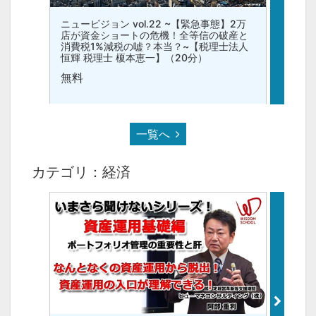
ニュービジョン vol.22 ~【緊急事態】2万
ニュービ
店が資金ショートの危機！全等信の破産と
ぶり「
消費税1%減税の嘘？本当？~【税理士法人
ン・物
恒輝 税理士 榎本恵一】（20分）
税理士
無料
無料
一覧へ
カテゴリ：経済