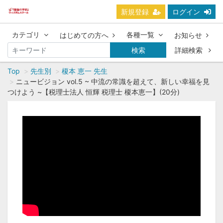
新規登録
ログイン
カテゴリ
各種一覧
はじめての方へ
お知らせ
検索
詳細検索
Top
先生別
榎本 恵一 先生
ニュービジョン vol.5 ~ 中流の常識を超えて、新しい幸福を見
つけよう ~【税理士法人 恒輝 税理士 榎本恵一】(20分)