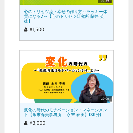
32:24
心のトリセツ流・幸せの作り方～ラッキー体
質になる♪～【心のトリセツ研究所 藤井 英
雄】
¥1,500
39:09
変化の時代のモチベーション・マネージメン
ト【永末春美事務所 永末 春美】(39分)
¥3,000