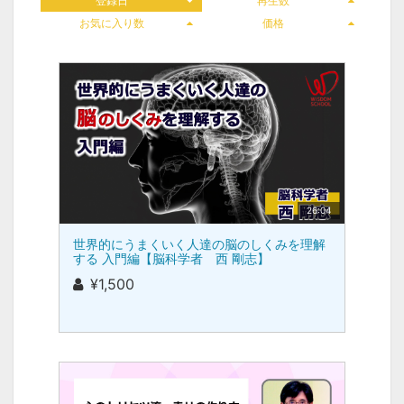
登録日
再生数
お気に入り数
価格
26:04
世界的にうまくいく人達の脳のしくみを理解
する 入門編【脳科学者 西 剛志】
¥1,500