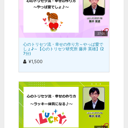
27:01
心のトリセツ流・幸せの作り方～やっぱ愛で
しょ♪～【心のトリセツ研究所 藤井 英雄】(2
7分)
¥1,500