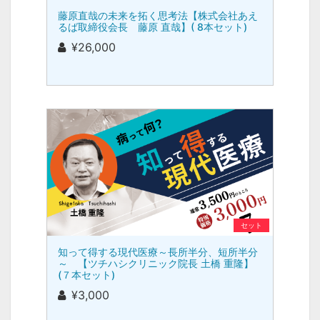
藤原直哉の未来を拓く思考法【株式会社あえ
るば取締役会長 藤原 直哉】( 8本セット)
¥26,000
セット
知って得する現代医療～長所半分、短所半分
～ 【ツチハシクリニック院長 土橋 重隆】
(７本セット)
¥3,000