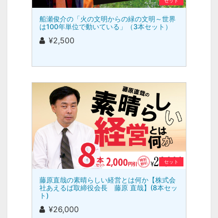
セット
船瀬俊介の「火の文明からの緑の文明～世界
は100年単位で動いている」（3本セット）
¥2,500
セット
藤原直哉の素晴らしい経営とは何か【株式会
社あえるば取締役会長 藤原 直哉】(8本セッ
ト)
¥26,000