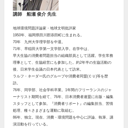
講師 船瀬 俊介 先生
地球環境問題評論家・地球文明批評家
1950年、福岡県田川郡添田町に生まれる。
70年 九州大学理学部を中退。
71年、早稲田大学第一文学部入学。在学中は、
早大生協の消費者問題担当の組織部員として活躍。学生常務
理事として、生協経営にも参加した。約2年半の生協活動の
後、日米学生会議の日本代表として訪米。
ラルフ・ネーダー氏のグループや消費者同盟(ＣＵ)等を歴
訪。
76年、同学部、社会学科卒業。1年間のフリーランスのジャ
ーナリスト期間を経て、76年、日本消費者連盟に出版・編集
スタッフとして参加。『消費者リポート』の編集担当、苦情
処理、種々さまざまな運動に取組む。
86年、独立。現在、消費・環境問題を中心に評論、執筆、講
演活動を行っている。