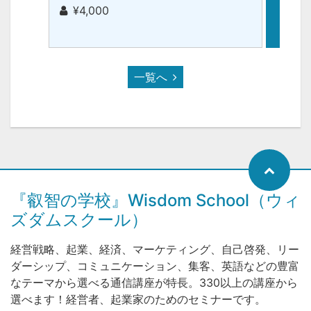
子】（
¥4,000
¥1,
一覧へ
『叡智の学校』Wisdom School（ウィ
ズダムスクール）
経営戦略、起業、経済、マーケティング、自己啓発、リー
ダーシップ、コミュニケーション、集客、英語などの豊富
なテーマから選べる通信講座が特長。330以上の講座から
選べます！経営者、起業家のためのセミナーです。