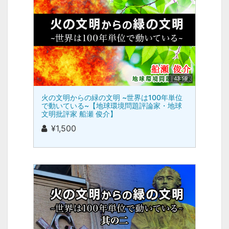
43:59
火の文明からの緑の文明 ~世界は100年単位
で動いている~【地球環境問題評論家・地球
文明批評家 船瀬 俊介】
¥1,500