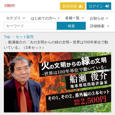
新規登録
ログイン
カテゴリ
各種一覧
はじめての方へ
お知らせ
検索
詳細検索
Top
セット販売
船瀬俊介の「火の文明からの緑の文明～世界は100年単位で動
いている」（3本セット）