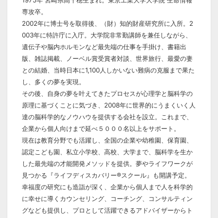
1975年 宮崎県高千穂生まれ。東京工業大学大学院 生命情報
専攻卒。
2002年に博士号を取得後、（財）知的財産研究所に入所。2
003年に特許庁に入庁。大学院非常勤講師を兼任しながら、
遺伝子や脳内ホルモンなど最先端の仕事を手掛け、書籍出
版、雑誌掲載、ノーベル賞受賞者対談、世界旅行、最愛の妻
との結婚、当時日本に1,100人しかいない難病の克服まで果た
し、多くの夢を実現。
その後、自身の夢を叶えてきたプロセスが心理学と脳科学の
原理に基づくことに気づき、2008年に世界的にうまくいく人
達の脳科学的なノウハウを提供する会社を設立。これまで、
企業から個人向けまで延べ５０００名以上をサポート。
現在は教育分野でも活躍し、全国の企業や幼稚園、保育園、
認定こども園、私立小学校、高校、大学まで、脳科学を生か
した最先端の才能開発メソッドを提供。夢やライフワークが
見つかる『ライフディスカバリー®スクール』も開講予定。
幸福度の研究にも造詣が深く、企業から個人まで人を科学的
に幸せに導くカウンセリング、コーチング、コンサルティン
グなども提供し、プロとして活躍できるアドバイザーからト