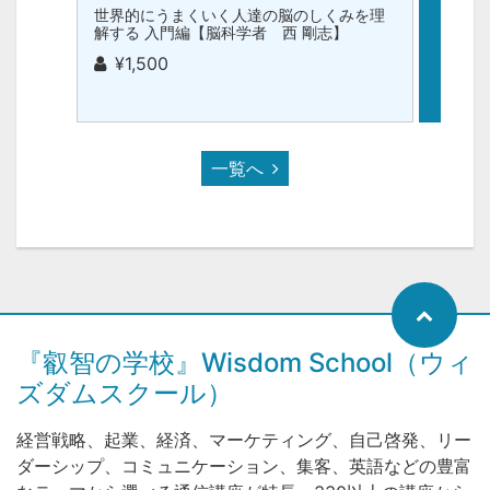
世界的にうまくいく人達の脳のしくみを理
心のト
解する 入門編【脳科学者 西 剛志】
でしょ
雄】(2
¥1,500
¥1,
一覧へ
『叡智の学校』Wisdom School（ウィ
ズダムスクール）
経営戦略、起業、経済、マーケティング、自己啓発、リー
ダーシップ、コミュニケーション、集客、英語などの豊富