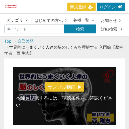
新規登録
ログイン
カテゴリ
各種一覧
はじめての方へ
お知らせ
検索
詳細検索
Top
自己啓発
世界的にうまくいく人達の脳のしくみを理解する 入門編【脳科
学者 西 剛志】
サンプル動画
本編を視聴するには、視聴条件をご確認くださ
い