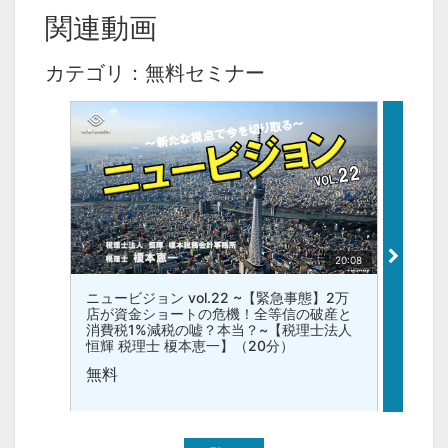
関連動画
カテゴリ：無料セミナー
20:08
ニュービジョン vol.22 ~【緊急事態】2万
ニュービ
店が資金ショートの危機！全等信の破産と
ぶり「
消費税1%減税の嘘？本当？~【税理士法人
ン・物
恒輝 税理士 榎本恵一】（20分）
税理士
無料
無料