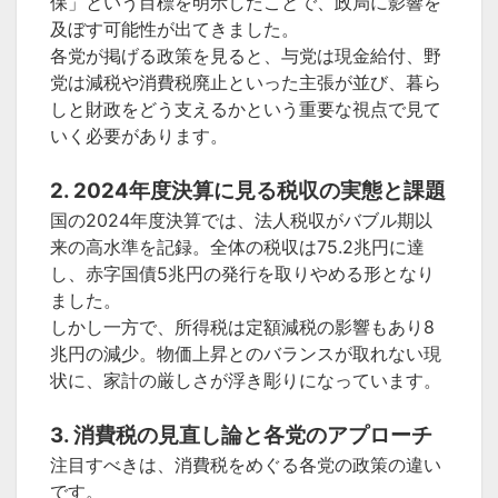
保」という目標を明示したことで、政局に影響を
及ぼす可能性が出てきました。
各党が掲げる政策を見ると、与党は現金給付、野
党は減税や消費税廃止といった主張が並び、暮ら
しと財政をどう支えるかという重要な視点で見て
いく必要があります。
2. 2024年度決算に見る税収の実態と課題
国の2024年度決算では、法人税収がバブル期以
来の高水準を記録。全体の税収は75.2兆円に達
し、赤字国債5兆円の発行を取りやめる形となり
ました。
しかし一方で、所得税は定額減税の影響もあり8
兆円の減少。物価上昇とのバランスが取れない現
状に、家計の厳しさが浮き彫りになっています。
3. 消費税の見直し論と各党のアプローチ
注目すべきは、消費税をめぐる各党の政策の違い
です。