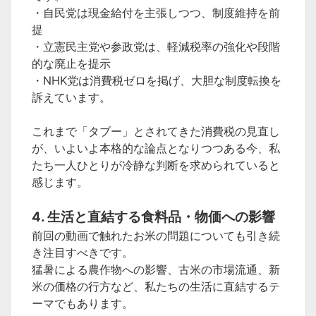
・自民党は現金給付を主張しつつ、制度維持を前
提
・立憲民主党や参政党は、軽減税率の強化や段階
的な廃止を提示
・NHK党は消費税ゼロを掲げ、大胆な制度転換を
訴えています。
これまで「タブー」とされてきた消費税の見直し
が、いよいよ本格的な論点となりつつある今、私
たち一人ひとりが冷静な判断を求められていると
感じます。
4. 生活と直結する食料品・物価への影響
前回の動画で触れたお米の問題についても引き続
き注目すべきです。
猛暑による農作物への影響、古米の市場流通、新
米の価格の行方など、私たちの生活に直結するテ
ーマでもあります。