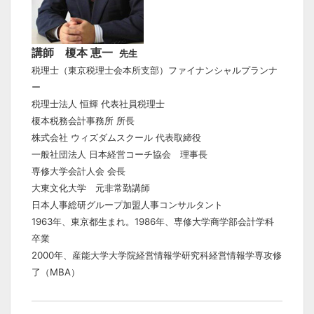
講師 榎本 恵一
先生
税理士（東京税理士会本所支部）ファイナンシャルプランナ
ー
税理士法人 恒輝 代表社員税理士
榎本税務会計事務所 所長
株式会社 ウィズダムスクール 代表取締役
一般社団法人 日本経営コーチ協会 理事長
専修大学会計人会 会長
大東文化大学 元非常勤講師
日本人事総研グループ加盟人事コンサルタント
1963年、東京都生まれ。1986年、専修大学商学部会計学科
卒業
2000年、産能大学大学院経営情報学研究科経営情報学専攻修
了（MBA）