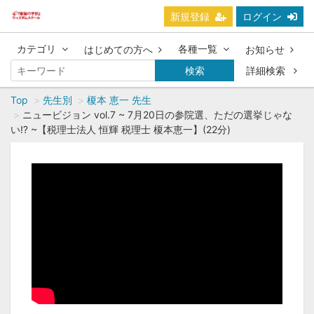
新規登録
ログイン
カテゴリ
各種一覧
はじめての方へ
お知らせ
検索
詳細検索
Top
先生別
榎本 恵一 先生
ニュービジョン vol.7 ~ 7月20日の参院選、ただの選挙じゃな
い⁉ ~【税理士法人 恒輝 税理士 榎本恵一】(22分)