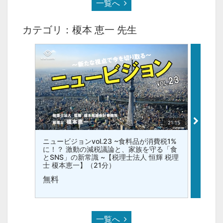
一覧へ
カテゴリ：榎本 恵一 先生
21:15
ニュービジョンvol.23 ~食料品が消費税1%
ニュービ
に！？ 激動の減税議論と、家族を守る「食
店が資
とSNS」の新常識 ~【税理士法人 恒輝 税理
消費税
士 榎本恵一】（21分）
恒輝 
無料
無料
一覧へ