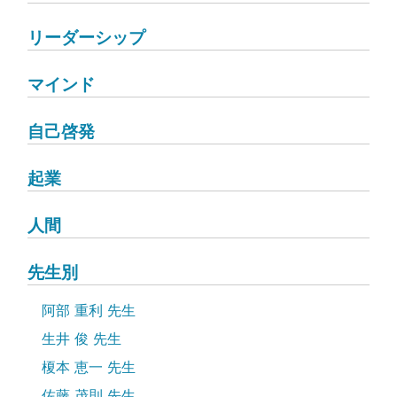
リーダーシップ
マインド
自己啓発
起業
人間
先生別
阿部 重利 先生
生井 俊 先生
榎本 恵一 先生
佐藤 茂則 先生