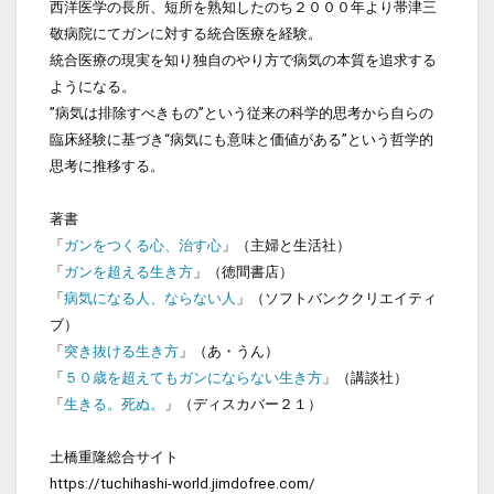
西洋医学の長所、短所を熟知したのち２０００年より帯津三
敬病院にてガンに対する統合医療を経験。
統合医療の現実を知り独自のやり方で病気の本質を追求する
ようになる。
”病気は排除すべきもの”という従来の科学的思考から自らの
臨床経験に基づき“病気にも意味と価値がある”という哲学的
思考に推移する。 
著書
「
ガンをつくる心、治す心
」（主婦と生活社）
「
ガンを超える生き方
」（徳間書店）
「
病気になる人、ならない人
」（ソフトバンククリエイティ
ブ）
「
突き抜ける生き方
」（あ・うん）
「
５０歳を超えてもガンにならない生き方
」（講談社）
「
生きる。死ぬ。
」（ディスカバー２１）
土橋重隆総合サイト 
https://tuchihashi-world.jimdofree.com/