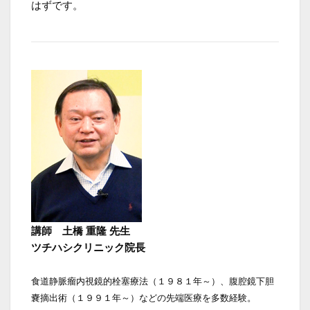
はずです。
講師　土橋 重隆 先生 
ツチハシクリニック院長
食道静脈瘤内視鏡的栓塞療法（１９８１年～）、腹腔鏡下胆
嚢摘出術（１９９１年～）などの先端医療を多数経験。