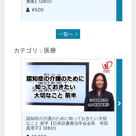
重隆】(28分)
重隆】(
¥500
¥5
一覧へ
カテゴリ：医療
認知症の介護のために知っておきたい大切
選ばれ
なこと 前半【日本読書療法学会会長 寺田
で働く
真理子】(28分)
ンディ