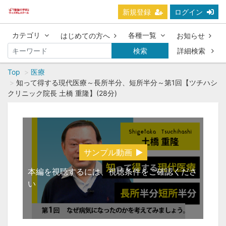
新規登録
ログイン
カテゴリ
各種一覧
はじめての方へ
お知らせ
検索
詳細検索
Top
医療
知って得する現代医療～長所半分、短所半分～第1回【ツチハシ
クリニック院長 土橋 重隆】(28分)
サンプル動画
本編を視聴するには、視聴条件をご確認くださ
い