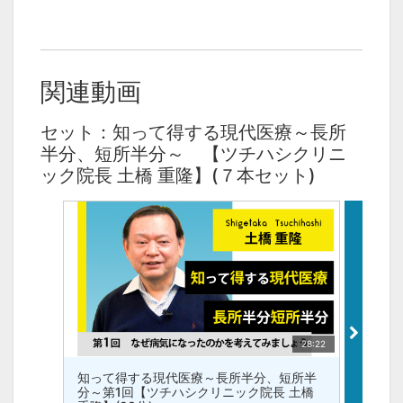
関連動画
セット：知って得する現代医療～長所
半分、短所半分～ 【ツチハシクリニ
ック院長 土橋 重隆】(７本セット)
28:22
知って得する現代医療～長所半分、短所半
知って
分～第1回【ツチハシクリニック院長 土橋
分～第