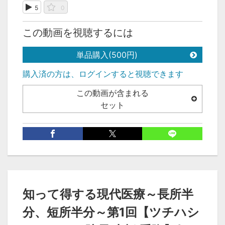
5
0
この動画を視聴するには
単品購入(500円)
購入済の方は、ログインすると視聴できます
この動画が含まれる
セット
カテゴリ
医療
タグ
知って得する現代医療～長所半
土橋 重隆
分、短所半分～第1回【ツチハシ