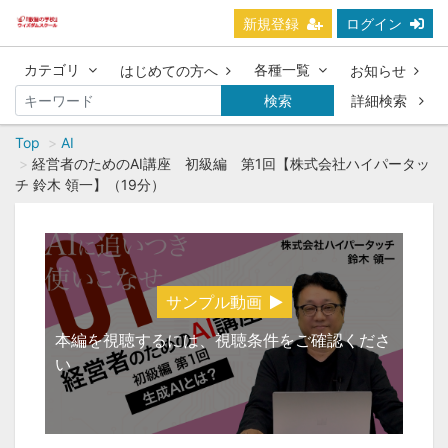
新規登録
ログイン
カテゴリ
各種一覧
はじめての方へ
お知らせ
検索
詳細検索
Top
AI
経営者のためのAI講座 初級編 第1回【株式会社ハイパータッ
チ 鈴木 領一】（19分）
サンプル動画
本編を視聴するには、視聴条件をご確認くださ
い