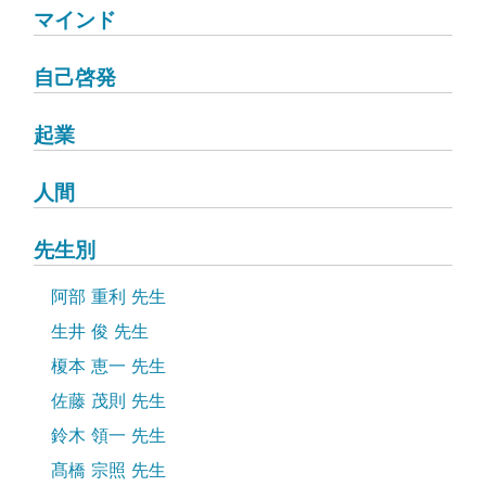
マインド
自己啓発
起業
人間
先生別
阿部 重利 先生
生井 俊 先生
榎本 恵一 先生
佐藤 茂則 先生
鈴木 領一 先生
髙橋 宗照 先生