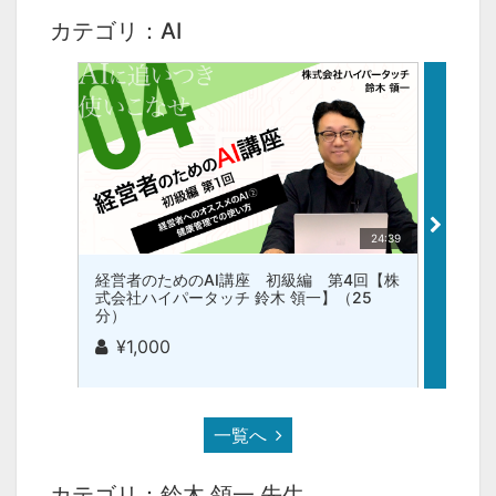
カテゴリ：AI
24:39
経営者のためのAI講座 初級編 第4回【株
経営者
式会社ハイパータッチ 鈴木 領一】（25
式会社
分）
分）
¥1,000
¥1,
一覧へ
カテゴリ：鈴木 領一 先生