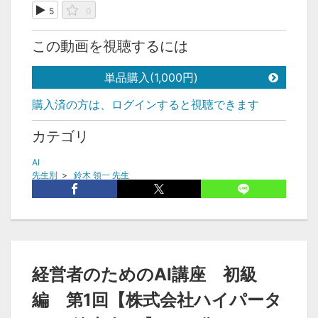
5
0
この動画を視聴するには
単品購入(1,000円)
購入済の方は、ログインすると視聴できます
カテゴリ
AI
先生別
>
鈴木 領一 先生
タグ
AI講座
生成AI
経営者
AI活用事例
ChatGPT
バイブコーディング
効率化
経営者のためのAI講座 初級
編 第1回【株式会社ハイパータ