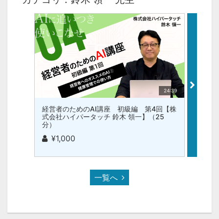
24:39
経営者のためのAI講座 初級編 第4回【株
経営者
式会社ハイパータッチ 鈴木 領一】（25
式会社
分）
分）
¥1,000
¥1,
一覧へ