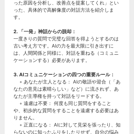
った原因を分析し、改善点を提案してくれ」とい
った、具体的で高解像度の対話方法を紹介しま
す。
2. 「一発」神話からの脱却：
一度きりの質問で完璧な回答を得ようとするのは
古い考え方です。AIの力を最大限に引き出すに
は、人間関係と同様に、対話を重ねる（コミュニ
ケーションする）必要があります。
3. AIコミュニケーションの四つの重要ルール：
◦ あなたが主人となる： AIの敬語や迎合（「あ
なたの意見は素晴らしい」など）に流されず、あ
なたが主導権を持って対話をリードする。
◦ 遠慮は不要： 何度も同じ質問をすること
や、初歩的な質問をすることを遠慮する必要はあ
りません。
◦ 正直になる： AIに対して見栄を張ったり、知
らないのに知ったふりをしたりせず、自分の悩み