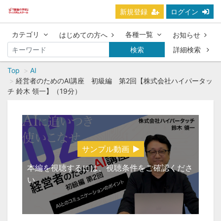
新規登録
ログイン
カテゴリ
各種一覧
はじめての方へ
お知らせ
検索
詳細検索
Top
AI
経営者のためのAI講座 初級編 第2回【株式会社ハイパータッ
チ 鈴木 領一】（19分）
サンプル動画
本編を視聴するには、視聴条件をご確認くださ
い