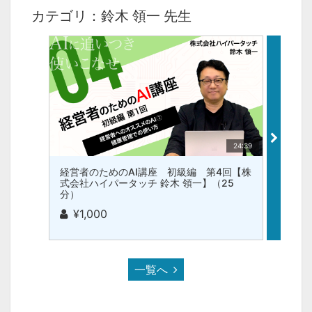
カテゴリ：鈴木 領一 先生
24:39
経営者のためのAI講座 初級編 第4回【株
経営者
式会社ハイパータッチ 鈴木 領一】（25
式会社
分）
分）
¥1,000
¥1,
一覧へ