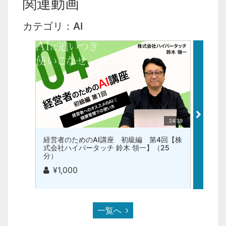
関連動画
カテゴリ：AI
24:39
経営者のためのAI講座 初級編 第4回【株
経営者
式会社ハイパータッチ 鈴木 領一】（25
式会社
分）
分）
¥1,000
¥1,
一覧へ