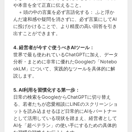
や本音を全て正直に伝えること。
◦ 頭の中の言葉を必ず言語化する： ふと浮か
んだ違和感や疑問を消さずに、必ず言葉にしてAI
に投げかけることで、より精度の高い回答を引き
出すことができます。
4. 経営者が今すぐ使うべきAIツール：
世界で最も使われているChatGPTに加え、データ
分析・まとめに非常に優れたGoogleの「Notebo
okLM」について、実践的なツールを具体的に解
説します。
5. AI利用を習慣化する第一歩：
日常の検索をGoogleからChatGPTに切り替え
る、若者たちが恋愛相談にLINEのスクリーンショ
ットを読み込ませるほど日常的にAIをパートナー
として活用している現状を踏まえ、経営者として
AIを「超ベテラン」の使い手にするための具体的