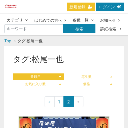
新規登録
ログイン
カテゴリ
各種一覧
はじめての方へ
お知らせ
検索
詳細検索
Top
タグ:松尾一也
タグ:松尾一也
登録日
再生数
お気に入り数
価格
«
1
2
»