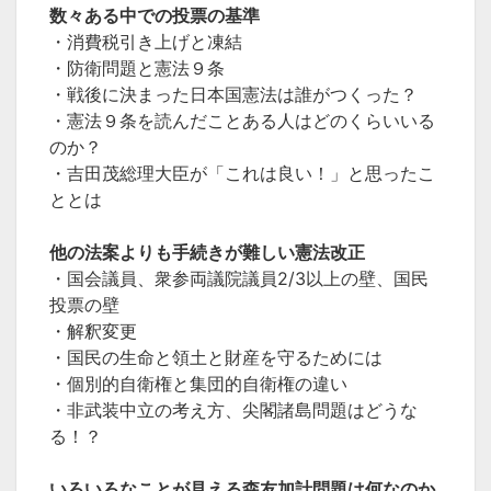
数々ある中での投票の基準
・消費税引き上げと凍結
・防衛問題と憲法９条
・戦後に決まった日本国憲法は誰がつくった？
・憲法９条を読んだことある人はどのくらいいる
のか？
・吉田茂総理大臣が「これは良い！」と思ったこ
ととは
他の法案よりも手続きが難しい憲法改正
・国会議員、衆参両議院議員2/3以上の壁、国民
投票の壁
・解釈変更
・国民の生命と領土と財産を守るためには
・個別的自衛権と集団的自衛権の違い
・非武装中立の考え方、尖閣諸島問題はどうな
る！？
いろいろなことが見える森友加計問題は何なのか