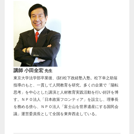
講師 小田全宏
先生
東京大学法学部卒業後、(財)松下政経塾入塾。松下幸之助翁
指導のもと、一貫して人間教育を研究。多くの企業で「陽転
思考」を中心とした講演と人材教育実践活動を行い好評を博
す。ＮＰＯ法人「日本政策フロンティア」を設立し、理事長
を務める傍ら、ＮＰＯ法人「富士山を世界遺産にする国民会
議」運営委員長として全国を東奔西走している。