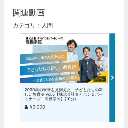
関連動画
カテゴリ：人間
10:19
2030年の未来を見据えた、子どもたちの新
203
しい教育法 vol.5【株式会社タカハシ＆パー
しい教
トナーズ 高橋宗照】(10分)
トナー
¥3,000
¥3