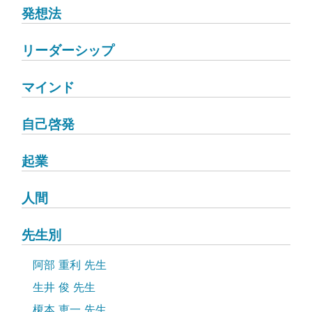
発想法
リーダーシップ
マインド
自己啓発
起業
人間
先生別
阿部 重利 先生
生井 俊 先生
榎本 恵一 先生