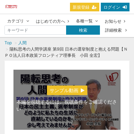
新規登録
ログイン
カテゴリ
各種一覧
はじめての方へ
お知らせ
検索
詳細検索
Top
人間
陽転思考の人間学講座 第9回 日本の選挙制度と抱える問題【Ｎ
ＰＯ法人日本政策フロンティア理事長 小田 全宏】
サンプル動画
本編を視聴するには、視聴条件をご確認くださ
い