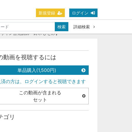
新規登録
ログイン
検索
詳細検索
ザイン啓発講師 鈴木 ひとみ】
の動画を視聴するには
単品購入(1,500円)
入済の方は、ログインすると視聴できます
この動画が含まれる
セット
テゴリ