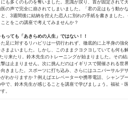
りにも多くのものを奪いました。意識が戻り、首が固定されて
治医の声で完全に崩されてしまいました。
「君の足はもう動か
うと、3週間後に結納を控えた恋人に別れの手紙を書きました。
うことをこの講座で考えてみませんか？
をもっても「あきらめの人生」ではない！！
った足に対するリハビリは一切行われず、徹底的に上半身の強
をさまよいました。しかし、このままクヨクヨしていても何も
ったり来たり。鈴木先生のトレーニングが始まりました。その結
進撃は止まりません。次に挑んだのはイギリスで開催される世
を向きました。スポーツに打ち込み、さらにはユニバーサルデ
いがわかりますか？例えばエレベーターや携帯電話、シャンプ
の中で、鈴木先生が感じることを講座で学びましょう。福祉・
です。