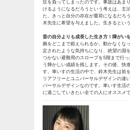
症を負ってしまったのです。事故はあま
けるようになるだろうという考えは、主
た。
きっと自分の存在が重荷になるだろ
木先生に希望を与えました。生きるとい
昔の自分よりも成長した生き方！障がい
腕をどこまで鍛えられるか。動かなくな
定されたような気持ちになり、絶望の淵
つかない避難用のスロープを5階まで行
う輝かしい成績を残します。その後、快
す。車いすの生活の中で、鈴木先生は前
リアフリーとユニバーサルデザインの違
バーサルデザインなのです。車いす生活
に過ごしていきたい全ての人にオススメ