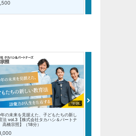
1,500
18:05
30年の未来を見据えた、子どもたちの新し
「チガイ」で生き抜く
育法 vol.3【株式会社タカハシ＆パートナ
ティング選手 山本 
 高橋宗照】（18分）
¥1,500
3,000