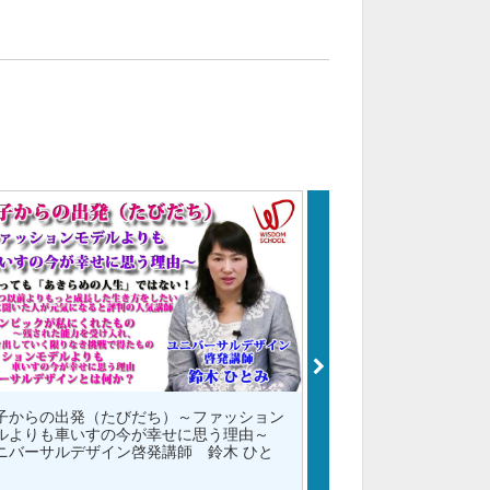
子からの出発（たびだち）～ファッション
「チガイ」で生き抜く
ルよりも車いすの今が幸せに思う理由～
ティング選手 山本 
ニバーサルデザイン啓発講師 鈴木 ひと
¥1,500