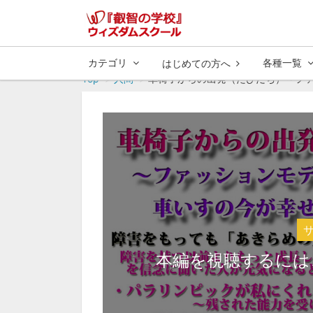
カテゴリ
各種一覧
はじめての方へ
Top
人間
車椅子からの出発（たびだち）～ファ
本編を視聴するには