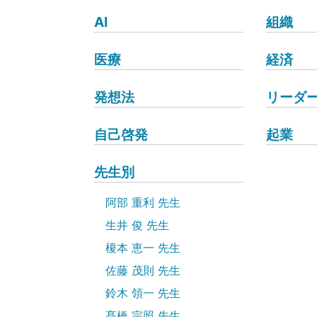
AI
組織
医療
経済
発想法
リーダ
自己啓発
起業
先生別
阿部 重利 先生
生井 俊 先生
榎本 恵一 先生
佐藤 茂則 先生
鈴木 領一 先生
髙橋 宗照 先生