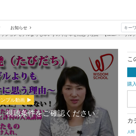
お知らせ
ッションモデルよりも車いすの今が幸せに思う理由～【ユニバーサルデ
こ
購
サンプル動画
、視聴条件をご確認ください
カ
人間