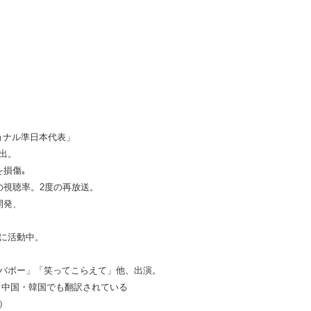
ショナル準日本代表」
出。
を損傷｡
の視聴率。2度の再放送。
開発、
に活動中。
バボー」「笑ってこらえて」他、出演。
、中国・韓国でも翻訳されている
）