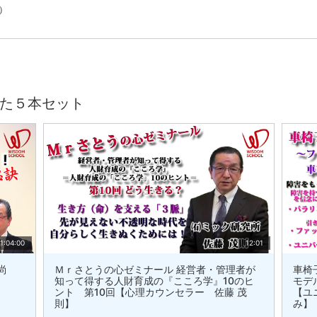
）
た５本セット
1:04:00
12:01
尚
Ｍｒさとうの心ゼミナール 経営者・管理者が
車椅
知って得する人財育成の『こころ学』10のヒ
モデ
ント 第10回【心理カウンセラー 佐藤 茂
【ユ
則】
み】