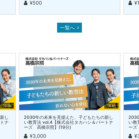
¥500
¥
一覧へ
10:19
18:44
の新し
2030年の未来を見据えた、子どもたちの新し
20
ートナ
い教育法 vol.4【株式会社タカハシ＆パートナ
い教
ーズ 高橋宗照】(19分)
ーズ
¥3,000
¥