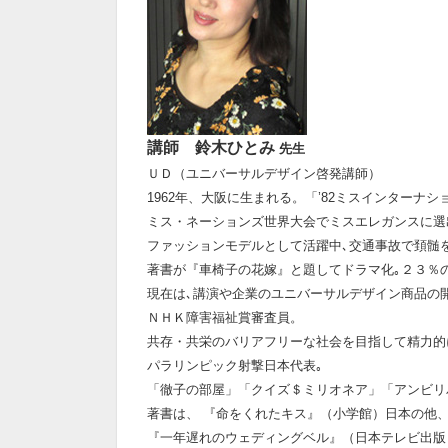
講師 鈴木ひとみ
先生
ＵＤ（ユニバーサルデザイン啓発講師）
1962年、大阪に生まれる。「’82ミスインターナ
ミス・ネーションズ世界大会でミスエレガンスに選
ファッションモデルとして活躍中､交通事故で頚髄
著書が『車椅子の花嫁』と題してドラマ化｡２３％
現在は､講演や企業のユニバーサルデザイン商品の
ＮＨＫ障害福祉賞審査員。
共存・共栄のバリアフリーな社会を目指して精力的
パラリンピック射撃日本代表｡
「徹子の部屋」「クイズ＄ミリオネア」「アンビリ
著書は、 『命をくれたキス』（小学館）日本の他
『一年遅れのウェディングベル』（日本テレビ出版