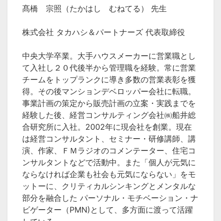
髙橋 宗照（たかはし むねてる） 先生
株式会社 タカハシ＆パートナーズ 代表取締役
中央大学卒業。大手ハウスメーカーに営業職とし
て入社し２０代後半から管理職を経験。常に営業
チームをトップランクに導き多数の営業表彰を獲
得。その後マンションデベロッパー会社に転職。
事業計画の策定から販売計画の立案・実践までを
経験した後、経営コンサルティング会社㈱船井総
合研究所に入社。2002年に現会社を創業。現在
は経営コンサルタント、セミナー・研修講師、講
演、作家、ＦＭラジオのコメンテーター、住宅コ
ンサルタントなどで活動中。また「個人が元気に
ならなければ企業も社会も元気にならない」をモ
ットーに、クリティカルシンキングとメンタルな
部分を融合した パーソナル・モチベーション・ナ
ビゲーター（PMN)として、多方面に渡って活躍