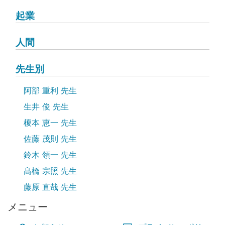
起業
人間
先生別
阿部 重利 先生
生井 俊 先生
榎本 恵一 先生
佐藤 茂則 先生
鈴木 領一 先生
髙橋 宗照 先生
藤原 直哉 先生
メニュー