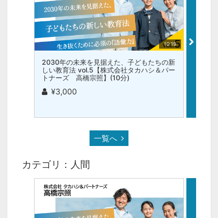
10:19
2030年の未来を見据えた、子どもたちの新
203
しい教育法 vol.5【株式会社タカハシ＆パー
しい教
トナーズ 高橋宗照】(10分)
トナー
¥3,000
¥3
一覧へ
カテゴリ：人間