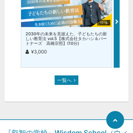
10:19
2030年の未来を見据えた、子どもたちの新
203
しい教育法 vol.5【株式会社タカハシ＆パー
しい教
トナーズ 高橋宗照】(10分)
トナー
¥3,000
¥3
一覧へ
『叡智の学校』Wisdom School（ウィ