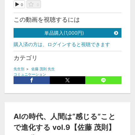
0
0
この動画を視聴するには
単品購入(1,000円)
購入済の方は、ログインすると視聴できます
カテゴリ
先生別
>
佐藤 茂則 先生
コミュニケーション
タグ
人間力
人間らしさ
生きる意味
感情の理解
人間関係
共感
自己理解
自分の物語
AIの時代、人間は“感じる”こと
カウンセラー 佐藤
HI
ヒューマンインテリジェンス
で進化する vol.9【佐藤 茂則】