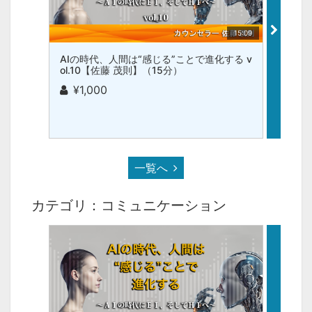
15:09
AIの時代、人間は“感じる”ことで進化する v
AIの
ol.10【佐藤 茂則】（15分）
ol.9
¥1,000
¥1,
一覧へ
カテゴリ：コミュニケーション