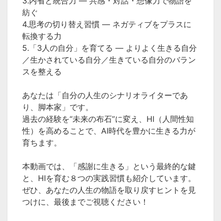
3.内省と統合力 ― 共感・対話・想像力で物語を
紡ぐ
4.思考の切り替え習慣 ― ネガティブをプラスに
転換する力
5.「3人の自分」を育てる ― よりよく生きる自分
／生かされている自分／生きている自分のバラン
スを整える
あなたは「自分の人生のシナリオライターであ
り、脚本家」です。
過去の経験を“未来の布石”に変え、HI（人間性知
性）を高めることで、AI時代を豊かに生きる力が
育ちます。
本動画では、「感謝に生きる」という最終的な鍵
と、HIを育む８つの実践習慣も紹介しています。
ぜひ、あなたの人生の物語を取り戻すヒントを見
つけに、最後までご視聴ください！