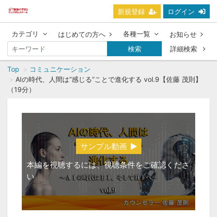
新規登録
ログイン
カテゴリ
各種一覧
はじめての方へ
お知らせ
検索
詳細検索
Top
コミュニケーション
AIの時代、人間は“感じる”ことで進化する vol.9【佐藤 茂則】
（19分）
サンプル動画
本編を視聴するには、視聴条件をご確認くださ
い