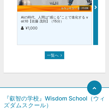
15:09
AIの時代、人間は“感じる”ことで進化する v
AIの
ol.10【佐藤 茂則】（15分）
ol.9
¥1,000
¥1,
一覧へ
『叡智の学校』Wisdom School（ウィ
ズダムスクール）