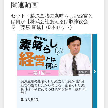
関連動画
セット：藤原直哉の素晴らしい経営と
は何か【株式会社あえるば取締役会
長 藤原 直哉】(8本セット)
1:00:55
藤原直哉の素晴らしい経営とは何か 第1回
藤原直
経営の落とし穴から考える、素晴らしい経
素晴ら
営【株式会社あえるば取締役会長 藤原 直
るば取
哉】
¥3
¥3,500