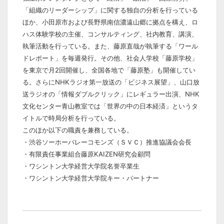
「組織のリーダーシップ」に関する独自の分析を行っている
ほか、小田原市および長野県南信濃遠山郷に拠点を構え、ロ
ハス体験学校の主催、コンサルティング、社内教育、講演、
執筆活動を行っている。また、藤原直哉が執筆する「ワール
ドレポート」を毎週発行。その他、社会人学校「藤原学校」
を東京で月2回開催し、全国各地で「藤原塾」も開催してい
る。さらにNHKラジオ第一放送の「ビジネス展望」、山口放
送ラジオの「情報ダブルクリック」にレギュラー出演、NHK
文化センター青山教室では「世界の中の日本経済」というタ
イトルで時局分析を行っている。
このほか以下の職責を兼務している。
・渋谷ソーホーバレーコモンズ（ＳＶＣ）推進協議会会長
・有限責任事業組合藤原KAIZEN研究会顧問
・ワシントン大学経営大学院名誉卒業生
・ワシントン大学経営大学院キー・パートナー