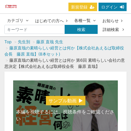
新規登録
ログイン
カテゴリ
各種一覧
はじめての方へ
お知らせ
検索
詳細検索
Top
先生別
藤原 直哉 先生
藤原直哉の素晴らしい経営とは何か【株式会社あえるば取締役
会長 藤原 直哉】(8本セット)
藤原直哉の素晴らしい経営とは何か 第6回 素晴らしい会社の意
思決定【株式会社あえるば取締役会長 藤原 直哉】
サンプル動画
本編を視聴するには、視聴条件をご確認くださ
い