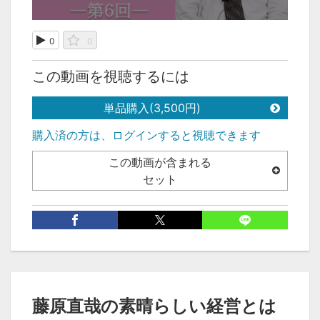
0
0
この動画を視聴するには
単品購入(3,500円)
購入済の方は、ログインすると視聴できます
この動画が含まれる
セット
次の動画
前の動画
1:01:09
1:01:14
藤原直哉の素晴らしい経営とは
藤原直哉の素晴らしい
藤原直哉の素晴らしい