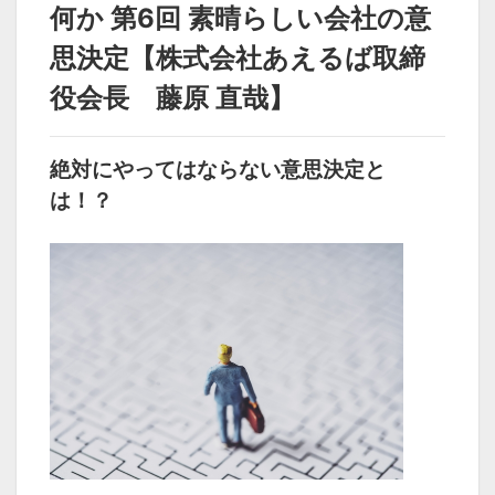
経営とは何か 第5回 素
経営とは何か 第7回 素
何か 第6回 素晴らしい会社の意
晴らしい会社の人財教
晴らしい会社の未来創
育【株式会社あえるば
造【株式会社あえるば
思決定【株式会社あえるば取締
取締役会長 藤原 直
取締役会長 藤原 直
哉】
哉】
役会長 藤原 直哉】
カテゴリ
絶対にやってはならない意思決定と
先生別
>
藤原 直哉 先生
は！？