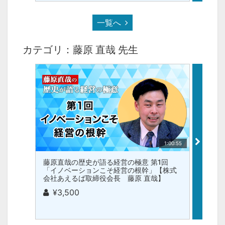
一覧へ
カテゴリ：藤原 直哉 先生
1:00:55
藤原直哉の歴史が語る経営の極意 第1回
いまさ
「イノベーションこそ経営の根幹」【株式
基礎 
会社あえるば取締役会長 藤原 直哉】
るば取
¥3,500
¥1,