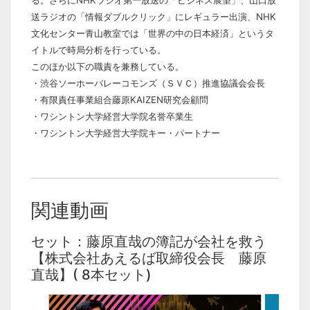
る。さらにNHKラジオ第一放送の「ビジネス展望」、山口放
送ラジオの「情報ダブルクリック」にレギュラー出演、NHK
文化センター青山教室では「世界の中の日本経済」というタ
イトルで時局分析を行っている。
このほか以下の職責を兼務している。
・渋谷ソーホーバレーコモンズ（ＳＶＣ）推進協議会会長
・有限責任事業組合藤原KAIZEN研究会顧問
・ワシントン大学経営大学院名誉卒業生
・ワシントン大学経営大学院キー・パートナー
関連動画
セット：藤原直哉の簿記が会社を救う
【株式会社あえるば取締役会長 藤原
直哉】( 8本セット)