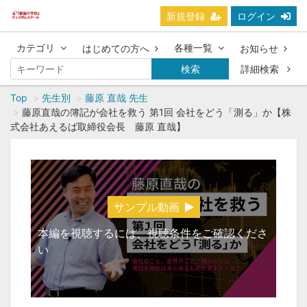
新規登録
ログイン
カテゴリ
各種一覧
はじめての方へ
お知らせ
検索
詳細検索
Top
先生別
藤原 直哉 先生
藤原直哉の簿記が会社を救う 第1回 会社をどう「測る」か【株
式会社あえるば取締役会長 藤原 直哉】
サンプル動画
本編を視聴するには、視聴条件をご確認くださ
い