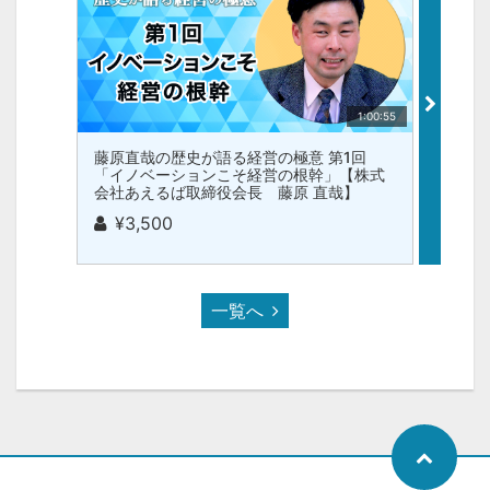
1:00:55
藤原直哉の歴史が語る経営の極意 第1回
いまさ
「イノベーションこそ経営の根幹」【株式
基礎 
会社あえるば取締役会長 藤原 直哉】
るば取
¥3,500
¥1,
一覧へ