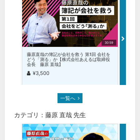
30:59
藤原直哉の簿記が会社を救う 第1回 会社を
藤原直
どう「測る」か【株式会社あえるば取締役
記で何
会長 藤原 直哉】
役会長
¥3,500
¥3
一覧へ
カテゴリ：藤原 直哉 先生