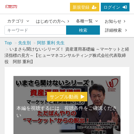
新規登録
ログイン
カテゴリ
各種一覧
はじめての方へ
お知らせ
検索
詳細検索
Top
先生別
阿部 重利 先生
いまさら聞けないシリーズ！ 資産運用基礎編 ～マーケットと経
済指標の見方～【ヒューマネコンサルティング株式会社代表取締
役 阿部 重利】
サンプル動画
本編を視聴するには、視聴条件をご確認くださ
い