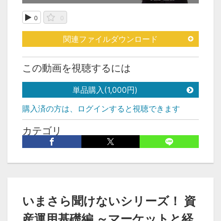
0
0
関連ファイルダウンロード
この動画を視聴するには
単品購入(1,000円)
購入済の方は、ログインすると視聴できます
カテゴリ
先生別
>
阿部 重利 先生
タグ
阿部重利
いまさら聞けないシリーズ！ 資
産運用基礎編 ～マーケットと経