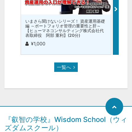
いまさら聞けないシリーズ！ 資産運用基礎
中小企
編 ～ポートフォリオ管理の重要性と肝～
導入【
【ヒューマネコンサルティング株式会社代
重利】(
表取締役 阿部 重利】(20分)
¥3
¥1,000
一覧へ
『叡智の学校』Wisdom School（ウィ
ズダムスクール）