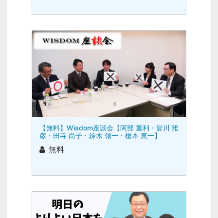
【無料】Wisdom座談会【阿部 重利・皆川 雅
彦・田寺 尚子・鈴木 領一・榎本 恵一】
無料