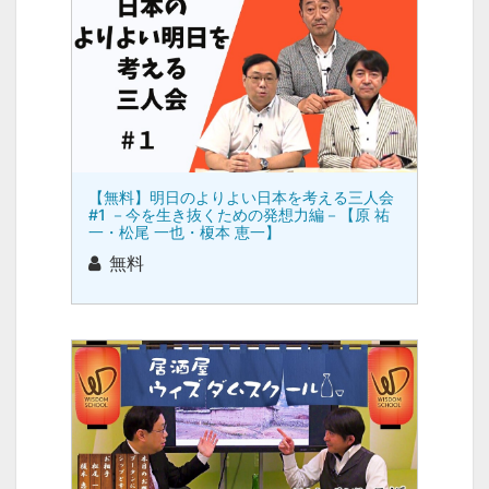
【無料】明日のよりよい日本を考える三人会
#1 －今を生き抜くための発想力編－【原 祐
一・松尾 一也・榎本 恵一】
無料