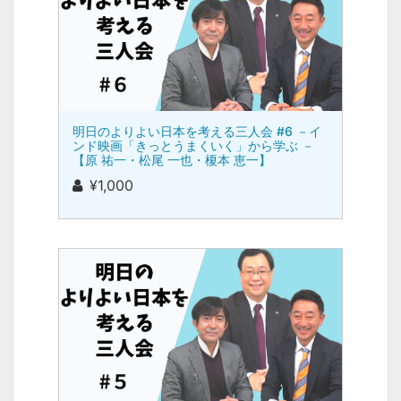
明日のよりよい日本を考える三人会 #6 －イ
ンド映画「きっとうまくいく」から学ぶ －
【原 祐一・松尾 一也・榎本 恵一】
¥1,000