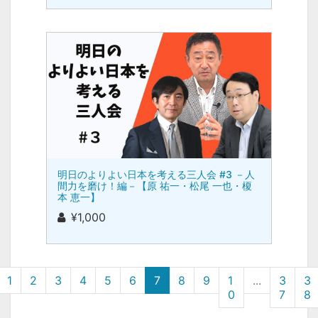
明日のよりよい日本を考える三人会 #3 －人
間力を磨け！編－【原 祐一・松尾 一也・榎
本 恵一】
¥1,000
1
2
3
4
5
6
7
8
9
1
...
3
3
0
7
8