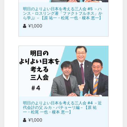
明日のよりよい日本を考える三人会 #5 －ハ
ンス・ロスリング著「ファクトフルネス」か
ら学ぶ －【原 祐一・松尾 一也・榎本 恵一】
¥1,000
明日のよりよい日本を考える三人会 #4 －近
代会計の父 ルカ・パチョーリ編－【原 祐
一・松尾 一也・榎本 恵一】
¥1,000