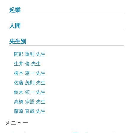
起業
人間
先生別
阿部 重利 先生
生井 俊 先生
榎本 恵一 先生
佐藤 茂則 先生
鈴木 領一 先生
髙橋 宗照 先生
藤原 直哉 先生
メニュー