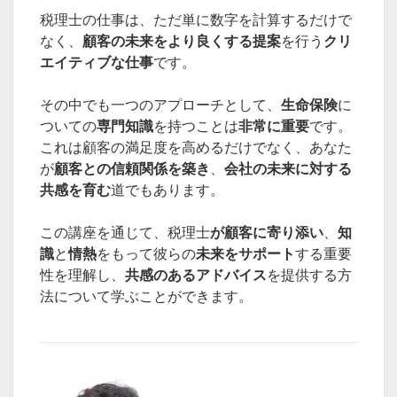
税理士の仕事は、ただ単に数字を計算するだけで
なく、
顧客の未来をより良くする提案
を行う
クリ
エイティブな仕事
です。
その中でも一つのアプローチとして、
生命保険
に
ついての
専門知識
を持つことは
非常に重要
です。
これは顧客の満足度を高めるだけでなく、あなた
が
顧客との信頼関係を築き
、
会社の未来に対する
共感を育む
道でもあります。
この講座を通じて、税理士
が顧客に寄り添い
、
知
識
と
情熱
をもって彼らの
未来をサポート
する重要
性を理解し、
共感のあるアドバイス
を提供する方
法について学ぶことができます。