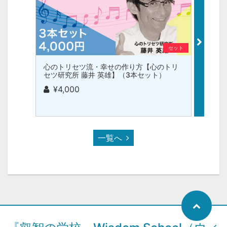
セット
心のトリセツ流・幸せの作り方【心のトリ
認知症
セツ研究所 藤井 英雄】（3本セット）
なこと
子】（
¥4,000
¥1,
一覧へ