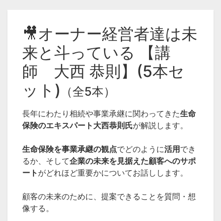
🎥オーナー経営者達は未
来と斗っている 【講
師 大西 恭則】(5本セ
ット)
（全5本）
長年にわたり相続や事業承継に関わってきた
生命
保険のエキスパート大西恭則氏
が解説します。
生命保険を事業承継の観点
でどのように
活用
でき
るか、そして
企業の未来を見据えた顧客へのサポ
ート
がどれほど重要かについてお話しします。
顧客の未来のために、提案できることを質問・想
像する。