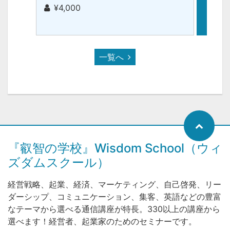
子】（
¥4,000
¥1,
一覧へ
『叡智の学校』Wisdom School（ウィ
ズダムスクール）
経営戦略、起業、経済、マーケティング、自己啓発、リー
ダーシップ、コミュニケーション、集客、英語などの豊富
なテーマから選べる通信講座が特長。330以上の講座から
選べます！経営者、起業家のためのセミナーです。