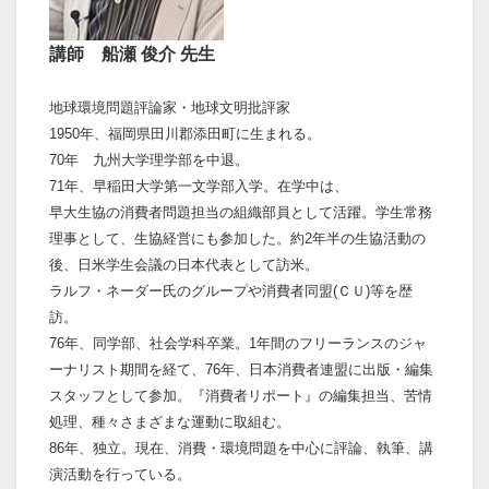
講師 船瀬 俊介 先生
地球環境問題評論家・地球文明批評家
1950年、福岡県田川郡添田町に生まれる。
70年 九州大学理学部を中退。
71年、早稲田大学第一文学部入学。在学中は、
早大生協の消費者問題担当の組織部員として活躍。学生常務
理事として、生協経営にも参加した。約2年半の生協活動の
後、日米学生会議の日本代表として訪米。
ラルフ・ネーダー氏のグループや消費者同盟(ＣＵ)等を歴
訪。
76年、同学部、社会学科卒業。1年間のフリーランスのジャ
ーナリスト期間を経て、76年、日本消費者連盟に出版・編集
スタッフとして参加。『消費者リポート』の編集担当、苦情
処理、種々さまざまな運動に取組む。
86年、独立。現在、消費・環境問題を中心に評論、執筆、講
演活動を行っている。