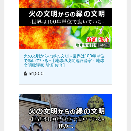
43:59
火の文明からの緑の文明 ~世界は100年単位
で動いている~【地球環境問題評論家・地球
文明批評家 船瀬 俊介】
¥1,500