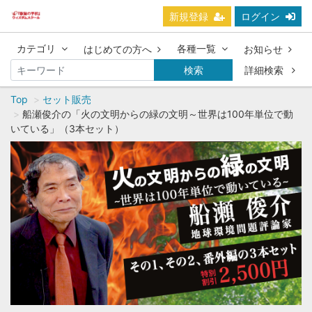
新規登録
ログイン
カテゴリ
各種一覧
はじめての方へ
お知らせ
検索
詳細検索
Top
セット販売
船瀬俊介の「火の文明からの緑の文明～世界は100年単位で動
いている」（3本セット）