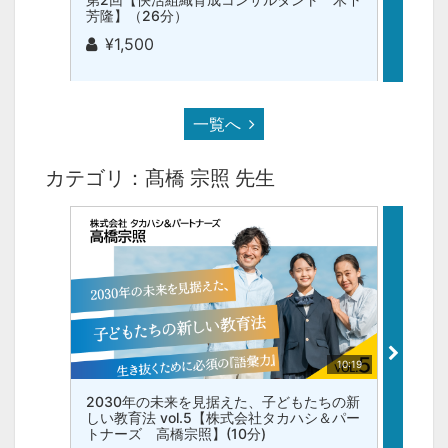
芳隆】（26分）
子】(1
¥1,500
¥2
一覧へ
カテゴリ：髙橋 宗照 先生
10:19
2030年の未来を見据えた、子どもたちの新
203
しい教育法 vol.5【株式会社タカハシ＆パー
しい教
トナーズ 高橋宗照】(10分)
トナー