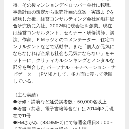
得。その後マンションデベロッパー会社に転職。
事業計画の策定から販売計画の立案・実践までを
経験した後、経営コンサルティング会社㈱船井総
合研究所に入社。2002年に現会社を創業。現在
は経営コンサルタント、セミナー・研修講師、講
演、作家、ＦＭラジオのコメンテーター、住宅コ
ンサルタントなどで活動中。また「個人が元気に
ならなければ企業も社会も元気にならない」をモ
ットーに、クリティカルシンキングとメンタルな
部分を融合した パーソナル・モチベーション・ナ
ビゲーター（PMN)として、多方面に渡って活躍
している。
（主な実績）
●研修・講演など延受講者数：50,000名以上
●著書（共著、電子書籍等含む）は2014年3月現
在で11冊
●FMさがみ（83.9MHz)にて毎週金曜日8：00～