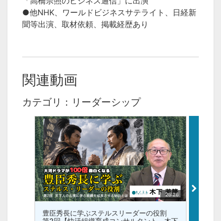
「高橋宗照のビジネス通信」に出演
●他NHK、ワールドビジネスサテライト、日経新
聞等出演、取材依頼、掲載経歴あり
関連動画
カテゴリ：リーダーシップ
26:26
豊臣秀長に学ぶステルスリーダーの役割
できな
第2回【快活組織育成コンサルタント 木下
ダー」