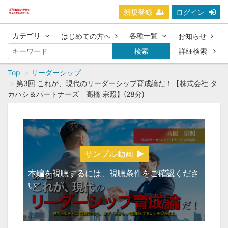
新規登録
ログイン
カテゴリ
各種一覧
はじめての方へ
お知らせ
検索
詳細検索
Top
リーダーシップ
第3回 これが、現代のリーダーシップ育成論だ！【株式会社 タ
カハシ＆パートナーズ 髙橋 宗照】(28分)
サンプル動画
本編を視聴するには、視聴条件をご確認くださ
い