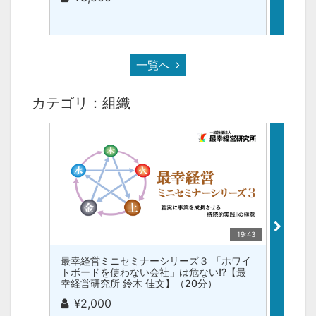
一覧へ
カテゴリ：組織
19:43
最幸経営ミニセミナーシリーズ３ 「ホワイ
最幸経
トボードを使わない会社」は危ない!?【最
「潜在
幸経営研究所 鈴木 佳文】（20分）
究所 
¥2,000
¥2