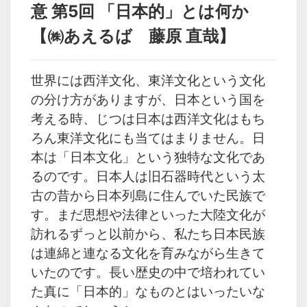
経営の極意 第6回 経営
経営の極意 第4回 経営
意 第5回 「日本的」とは何か
は偶然か必然か【株式
の縦糸と横糸【株式会
会社あえるば取締役会
社あえるば取締役会
【㈱あえるば 藤原 直哉】
長 藤原 直哉】
長 藤原 直哉】
カテゴリ
世界には西洋文化、東洋文化という文化
の分け方がありますが、日本という国を
組織
先生別
>
藤原 直哉 先生
考える時、
じつは日本は西洋文化はもち
ろん東洋文化にも当てはまりません。
日
タグ
本は「日本文化」という独特な文化であ
藤原 直哉
るのです。
日本人は旧石器時代という太
古の昔から日本列島に住んでいた民族で
す。
まだ思想や法律といった大陸文化が
訪れるずっと以前から、
私たち日本民族
は連綿と連なる文化を育みながら生きて
いたのです。
長い歴史の中で培われてい
た真に「日本的」なものとはいったいな