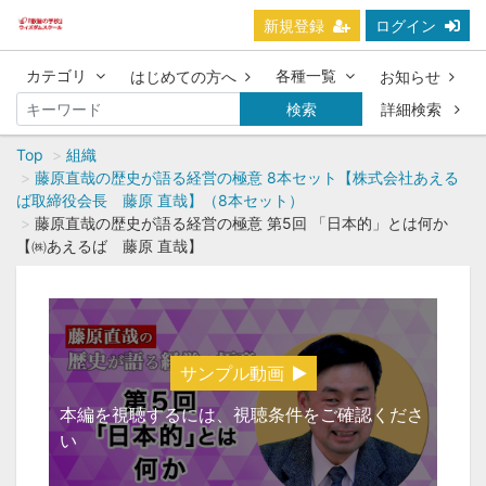
新規登録
ログイン
カテゴリ
各種一覧
はじめての方へ
お知らせ
検索
詳細検索
Top
組織
藤原直哉の歴史が語る経営の極意 8本セット【株式会社あえる
ば取締役会長 藤原 直哉】（8本セット）
藤原直哉の歴史が語る経営の極意 第5回 「日本的」とは何か
【㈱あえるば 藤原 直哉】
サンプル動画
本編を視聴するには、視聴条件をご確認くださ
い