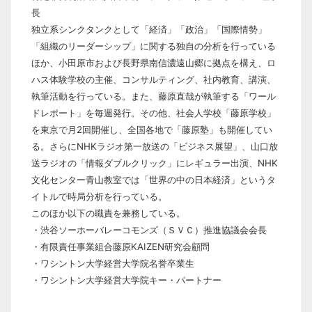
長
独立系シンクタンクとして「経済」「政治」「国際情勢」
「組織のリーダーシップ」に関する独自の分析を行っている
ほか、小田原市および長野県南信濃遠山郷に拠点を構え、ロ
ハス体験学校の主催、コンサルティング、社内教育、講演、
執筆活動を行っている。また、藤原直哉が執筆する「ワール
ドレポート」を毎週発行。その他、社会人学校「藤原学校」
を東京で月2回開催し、全国各地で「藤原塾」も開催してい
る。さらにNHKラジオ第一放送の「ビジネス展望」、山口放
送ラジオの「情報ダブルクリック」にレギュラー出演、NHK
文化センター青山教室では「世界の中の日本経済」というタ
イトルで時局分析を行っている。
このほか以下の職責を兼務している。
・渋谷ソーホーバレーコモンズ（ＳＶＣ）推進協議会会長
・有限責任事業組合藤原KAIZEN研究会顧問
・ワシントン大学経営大学院名誉卒業生
・ワシントン大学経営大学院キー・パートナー