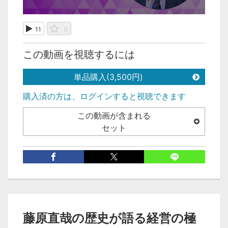
11
0
この動画を視聴するには
単品購入(3,500円)
購入済の方は、ログインすると視聴できます
この動画が含まれる
セット
次の動画
前の動画
1:00:33
1:00:10
藤原直哉の歴史が語る経営の極
藤原直哉の歴史が語る
藤原直哉の歴史が語る