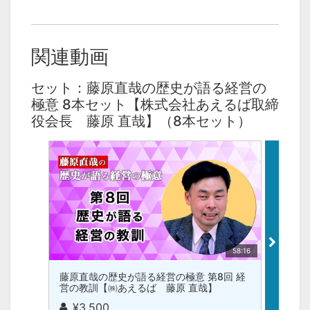
関連動画
セット：藤原直哉の歴史が語る経営の
極意 8本セット【株式会社あえるば取締
役会長 藤原 直哉】（8本セット）
58:16
藤原直哉の歴史が語る経営の極意 第8回 経
藤原直
営の教訓【㈱あえるば 藤原 直哉】
来の経
¥3,500
¥3