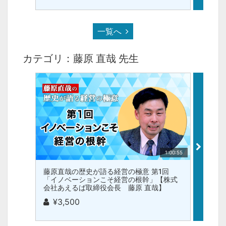
一覧へ
カテゴリ：藤原 直哉 先生
1:00:55
藤原直哉の歴史が語る経営の極意 第1回
いまさ
「イノベーションこそ経営の根幹」【株式
基礎 
会社あえるば取締役会長 藤原 直哉】
るば取
¥3,500
¥1,