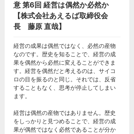
経営の極意 第7回 未来
経営の極意 第5回 「日
意 第6回 経営は偶然か必然か
の経営【㈱あえるば
本的」とは何か【㈱あ
藤原 直哉】
えるば 藤原 直哉】
【株式会社あえるば取締役会
長 藤原 直哉】
カテゴリ
組織
先生別
>
藤原 直哉 先生
経営の成果は偶然ではなく、必然の産物
なのです。歴史を知ることで、経営の成
タグ
果を偶然から必然に変えることができま
藤原 直哉
す。経営を偶然だと考えるのは、サイコ
ロの目を振るのと同じ。それでは、反省
することもなく、思考が停止してしまい
ます。
経営は偶然の産物ではありません。歴史
をしっかりと見つめることで、経営の成
果が偶然ではなく必然であることが分か