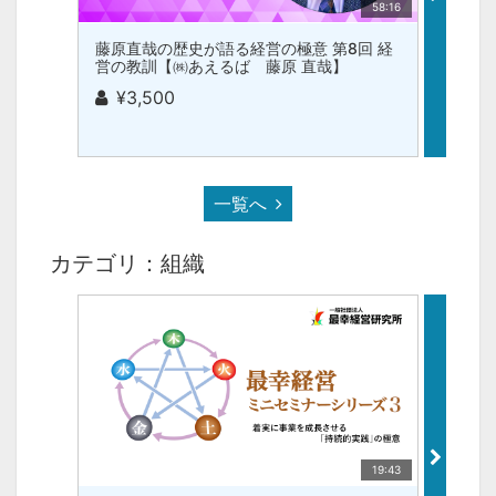
58:16
藤原直哉の歴史が語る経営の極意 第8回 経
藤原直
営の教訓【㈱あえるば 藤原 直哉】
来の経
¥3,500
¥3
一覧へ
カテゴリ：組織
19:43