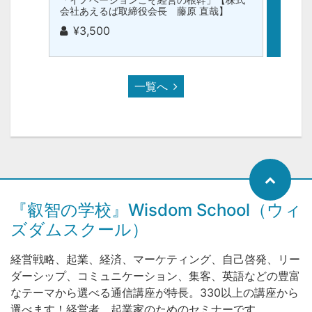
会社あえるば取締役会長 藤原 直哉】
るば取
¥3,500
¥1,
一覧へ
『叡智の学校』Wisdom School（ウィ
ズダムスクール）
経営戦略、起業、経済、マーケティング、自己啓発、リー
ダーシップ、コミュニケーション、集客、英語などの豊富
なテーマから選べる通信講座が特長。330以上の講座から
選べます！経営者、起業家のためのセミナーです。