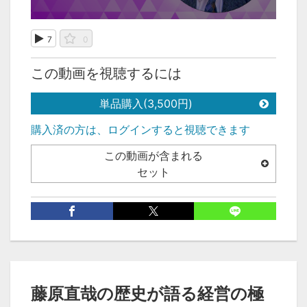
7
0
この動画を視聴するには
単品購入(3,500円)
購入済の方は、ログインすると視聴できます
この動画が含まれる
セット
次の動画
前の動画
59:43
1:00:41
藤原直哉の歴史が語る経営の極
藤原直哉の歴史が語る
藤原直哉の歴史が語る