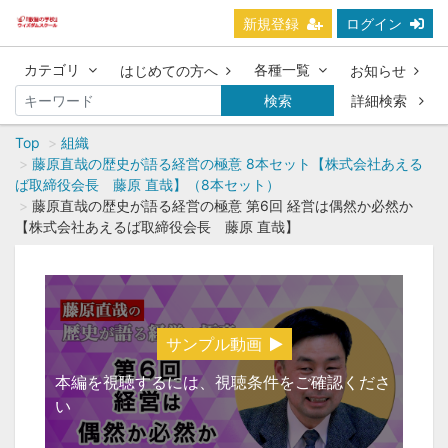
新規登録
ログイン
カテゴリ
各種一覧
はじめての方へ
お知らせ
検索
詳細検索
Top
組織
藤原直哉の歴史が語る経営の極意 8本セット【株式会社あえる
ば取締役会長 藤原 直哉】（8本セット）
藤原直哉の歴史が語る経営の極意 第6回 経営は偶然か必然か
【株式会社あえるば取締役会長 藤原 直哉】
サンプル動画
本編を視聴するには、視聴条件をご確認くださ
い