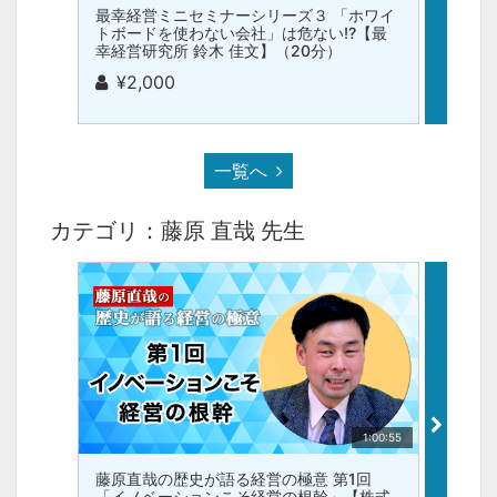
最幸経営ミニセミナーシリーズ３ 「ホワイ
最幸経
トボードを使わない会社」は危ない!?【最
「潜在
幸経営研究所 鈴木 佳文】（20分）
究所 
¥2,000
¥2
一覧へ
カテゴリ：藤原 直哉 先生
1:00:55
藤原直哉の歴史が語る経営の極意 第1回
いまさ
「イノベーションこそ経営の根幹」【株式
基礎 