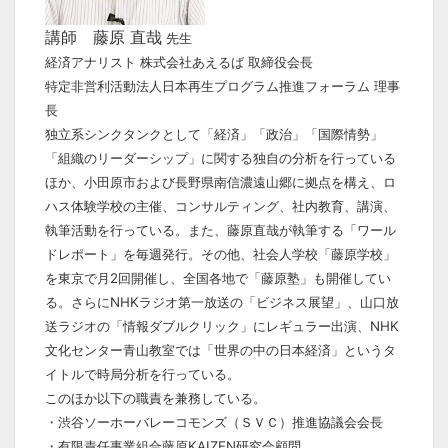
講師 藤原 直哉
先生
経済アナリスト 株式会社あえるば 取締役会長
特定非営利活動法人日本再生プログラム推進フォーラム 理事
長
独立系シンクタンクとして「経済」「政治」「国際情勢」
「組織のリーダーシップ」に関する独自の分析を行っている
ほか、小田原市および長野県南信濃遠山郷に拠点を構え、ロ
ハス体験学校の主催、コンサルティング、社内教育、講演、
執筆活動を行っている。また、藤原直哉が執筆する「ワール
ドレポート」を毎週発行。その他、社会人学校「藤原学校」
を東京で月2回開催し、全国各地で「藤原塾」も開催してい
る。さらにNHKラジオ第一放送の「ビジネス展望」、山口放
送ラジオの「情報ダブルクリック」にレギュラー出演、NHK
文化センター青山教室では「世界の中の日本経済」というタ
イトルで時局分析を行っている。
このほか以下の職責を兼務している。
・渋谷ソーホーバレーコモンズ（ＳＶＣ）推進協議会会長
・有限責任事業組合藤原KAIZEN研究会顧問