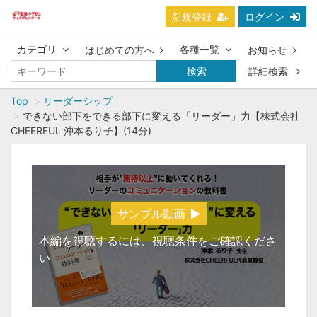
新規登録
ログイン
カテゴリ
各種一覧
はじめての方へ
お知らせ
検索
詳細検索
Top
リーダーシップ
できない部下をできる部下に変える「リーダー」力【株式会社
CHEERFUL 沖本るり子】(14分)
サンプル動画
本編を視聴するには、視聴条件をご確認くださ
い