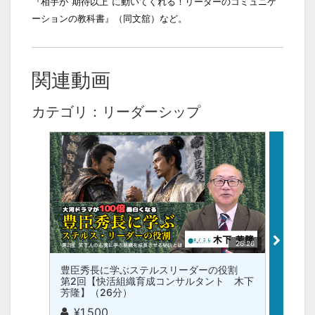
『相手が”期待以上”に動いてくれる！リーダーのコミュニケ
ーションの教科書』（同文舘）など。
関連動画
カテゴリ：リーダーシップ
26:26
豊臣秀長に学ぶステルスリーダーの役割
できな
第2回【快活組織育成コンサルタント 木下
ダー」
芳隆】（26分）
子】(1
¥1,500
¥2