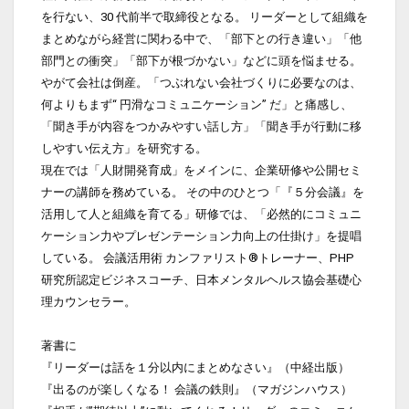
を行ない、30 代前半で取締役となる。 リーダーとして組織を
まとめながら経営に関わる中で、「部下との行き違い」「他
部門との衝突」「部下が根づかない」などに頭を悩ませる。 
やがて会社は倒産。「つぶれない会社づくりに必要なのは、
何よりもまず“ 円滑なコミュニケーション” だ」と痛感し、
「聞き手が内容をつかみやすい話し方」「聞き手が行動に移
しやすい伝え方」を研究する。
現在では「人財開発育成」をメインに、企業研修や公開セミ
ナーの講師を務めている。 その中のひとつ「『５分会議』を
活用して人と組織を育てる」研修では、「必然的にコミュニ
ケーション力やプレゼンテーション力向上の仕掛け」を提唱
している。 会議活用術 カンファリスト®トレーナー、PHP 
研究所認定ビジネスコーチ、日本メンタルヘルス協会基礎心
理カウンセラー。
著書に 
『リーダーは話を１分以内にまとめなさい』（中経出版） 
『出るのが楽しくなる！ 会議の鉄則』（マガジンハウス）