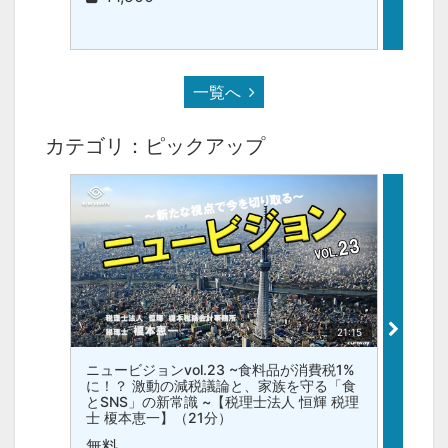
一覧へ
カテゴリ：ピックアップ
21:15
ニュービジョンvol.23 ~食料品が消費税1%
最幸経
に！？ 激動の減税議論と、家族を守る「食
トボー
とSNS」の新常識 ~【税理士法人 恒輝 税理
幸経営
士 榎本恵一】（21分）
¥2
無料