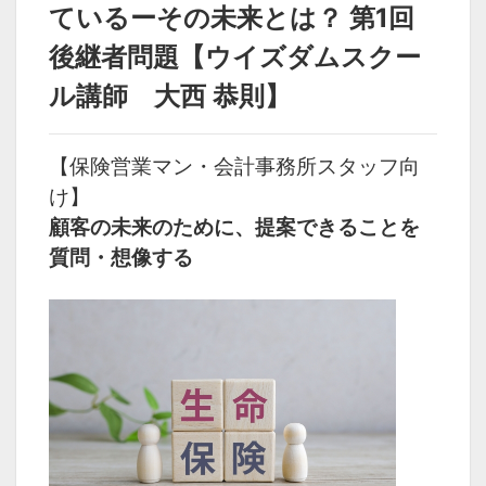
ているーその未来とは？ 第1回
1:18:53
オーナー経営者達は未
後継者問題【ウイズダムスクー
来と斗っているーその
未来とは？ 第2回 持分
ル講師 大西 恭則】
問題【ウイズダムスク
ール講師 大西 恭則】
【保険営業マン・会計事務所スタッフ向
カテゴリ
け】
ピックアップ
顧客の未来のために、提案できることを
質問・想像する
タグ
大西恭則