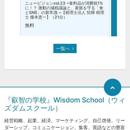
ニュービジョンvol.23 ~食料品が消費税1%
最幸経
に！？ 激動の減税議論と、家族を守る「食
トボー
とSNS」の新常識 ~【税理士法人 恒輝 税理
幸経営
士 榎本恵一】（21分）
¥2
無料
一覧へ
『叡智の学校』Wisdom School（ウィ
ズダムスクール）
経営戦略、起業、経済、マーケティング、自己啓発、リー
ダーシップ、コミュニケーション、集客、英語などの豊富