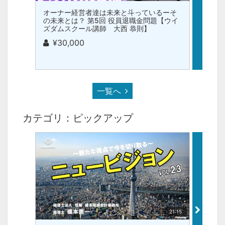
オーナー経営者達は未来と斗っているーそ
オーナ
の未来とは？ 第5回 役員退職金問題【ウイ
の未来
ズダムスクール講師 大西 恭則】
スクー
¥30,000
¥3
一覧へ
カテゴリ：ピックアップ
21:15