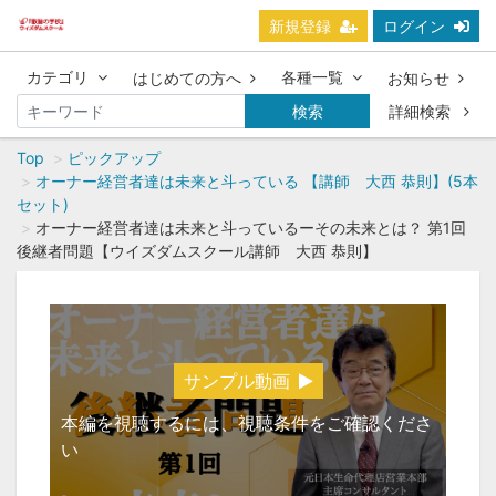
新規登録
ログイン
カテゴリ
各種一覧
はじめての方へ
お知らせ
検索
詳細検索
Top
ピックアップ
オーナー経営者達は未来と斗っている 【講師 大西 恭則】(5本
セット)
オーナー経営者達は未来と斗っているーその未来とは？ 第1回
後継者問題【ウイズダムスクール講師 大西 恭則】
サンプル動画
本編を視聴するには、視聴条件をご確認くださ
い