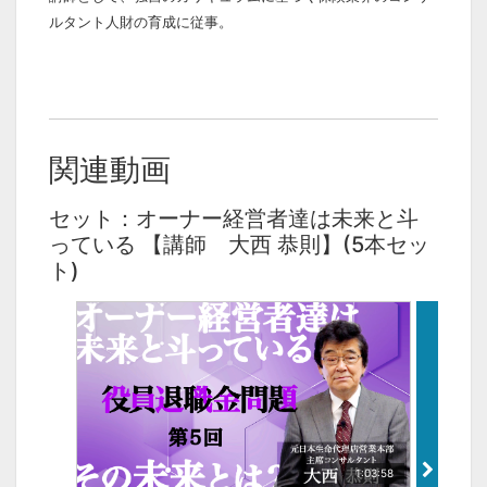
ルタント人財の育成に従事。
関連動画
セット：オーナー経営者達は未来と斗
っている 【講師 大西 恭則】(5本セッ
ト)
1:03:58