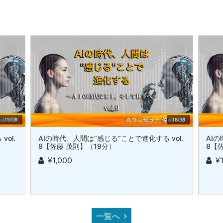
15:09
18:38
ol.
AIの時代、人間は“感じる”ことで進化する vol.
AIの
9【佐藤 茂則】（19分）
8【
¥1,000
¥
一覧へ