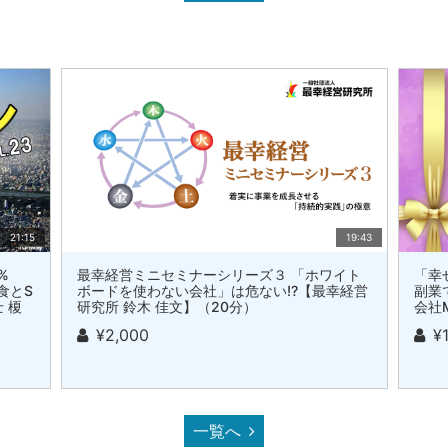
21:15
19:43
%
最幸経営ミニセミナーシリーズ３ 「ホワイト
「幸
食とS
ボードを使わない会社」は危ない!?【最幸経営
副業
 榎
研究所 鈴木 佳文】（20分）
会社M
¥2,000
¥
一覧へ