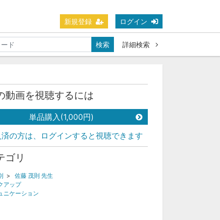
新規登録
ログイン
検索
詳細検索
の動画を視聴するには
単品購入(1,000円)
入済の方は、ログインすると視聴できます
テゴリ
別
>
佐藤 茂則 先生
クアップ
ュニケーション