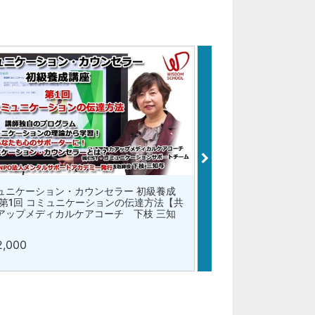
ュニケーション・カウンセラー 初級養成
第一印象はこの3つで決
 第1回 コミュニケーションの伝達方法【共
思い伝わってますか？【
アップメディカルケアコーチ 下枝 三知
表取締役 竹本 アイラ
¥1,000
2,000