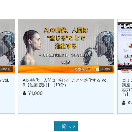
15:09
18:38
ol.
AIの時代、人間は“感じる”ことで進化する vol.
コミ
9【佐藤 茂則】（19分）
講座
感力
¥1,000
与】
¥
一覧へ