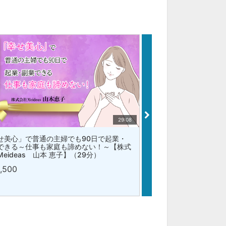
29:08
せ美心」で普通の主婦でも90日で起業・
折れない心（レジリエ
できる～仕事も家庭も諦めない！～【株式
【快活組織育成コンサ
eideas 山本 恵子】（29分）
(22分)
1,500
¥1,500