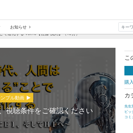
お知らせ
で進化する vol.10【佐藤 茂則】（15分）
こ
購
カ
サンプル動画
先生
、視聴条件をご確認ください
ピッ
コミ