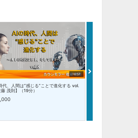
16:57
時代、人間は“感じる”ことで進化する vol.
AIの時代、人間は“感じ
佐藤 茂則】（19分）
7【佐藤 茂則】（18分
1,000
¥1,000